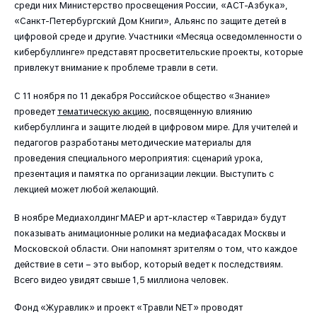
среди них Министерство просвещения России, «АСТ-Азбука»,
«Санкт-Петербургский Дом Книги», Альянс по защите детей в
цифровой среде и другие. Участники «Месяца осведомленности о
кибербуллинге» представят просветительские проекты, которые
привлекут внимание к проблеме травли в сети.
С 11 ноября по 11 декабря Российское общество «Знание»
проведет
тематическую акцию
, посвященную влиянию
кибербуллинга и защите людей в цифровом мире. Для учителей и
педагогов разработаны методические материалы для
проведения специального мероприятия: сценарий урока,
презентация и памятка по организации лекции. Выступить с
лекцией может любой желающий.
В ноябре Медиахолдинг МАЕР и арт-кластер «Таврида» будут
показывать анимационные ролики на медиафасадах Москвы и
Московской области. Они напомнят зрителям о том, что каждое
действие в сети – это выбор, который ведет к последствиям.
Всего видео увидят свыше 1,5 миллиона человек.
Фонд «Журавлик» и проект «Травли NET» проводят