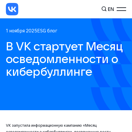
EN
1 ноября 2025
ESG блог
В VK стартует Месяц
осведомленности о
кибербуллинге
VK запустила информационную кампанию «Месяц
осведомленности о кибербуллинге», посвященную росту