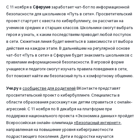
С 11 ноября в
Сферуме
заработает чат-бот по информационной
безопасности для школьников «Путь в сети». Просветительский
проект стартует с квеста по кибербуллингу, он рассчитан на
учеников средних и старших классов. Школьники смогут выбрать
героя и узнать, к каким последствиям приводит любой поступок
в сети. Сюжетная линия будет меняться в зависимости от выбора
действия на каждом этапе. В дальнейшем на регулярной основе
чат-бот «Путь в сети» в Сферуме будет знакомить школьников с
правилами информационной безопасности. В игровой форме
учащиеся и педагоги смогут изучать правила поведения в сети,
бот поможет найти им безопасный путь к комфортному общению.
Учи.ру
в
сообществе для родителей
ВКонтакте представят
просветительский проект о кибербуллинге. Специалисты в
области образования расскажут как детям справиться с онлайн-
агрессией. С 11 ноября по 8 декабря на платформе при
поддержке национального проекта «Экономика данных» пройдет
Всероссийская онлайн-олимпиада
«Безопасный интернет»
,
направленная на повышение уровня киберграмотности
подрастающего поколения. Дети и подростки научатся