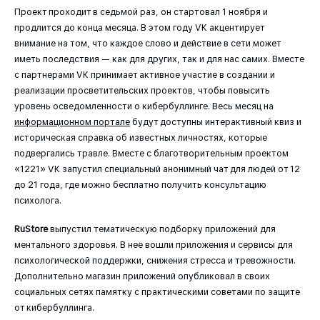
Проект проходит в седьмой раз, он стартовал 1 ноября и
продлится до конца месяца. В этом году VK акцентирует
внимание на том, что каждое слово и действие в сети может
иметь последствия — как для других, так и для нас самих. Вместе
с партнерами VK принимает активное участие в создании и
реализации просветительских проектов, чтобы повысить
уровень осведомленности о кибербуллинге. Весь месяц на
информационном портале
будут доступны интерактивный квиз и
историческая справка об известных личностях, которые
подвергались травле. Вместе с благотворительным проектом
«1221» VK запустил специальный анонимный чат для людей от 12
до 21 года, где можно бесплатно получить консультацию
психолога.
RuStore
выпустил тематическую подборку приложений для
ментального здоровья. В нее вошли приложения и сервисы для
психологической поддержки, снижения стресса и тревожности.
Дополнительно магазин приложений опубликовал в своих
социальных сетях памятку с практическими советами по защите
от кибербуллинга.