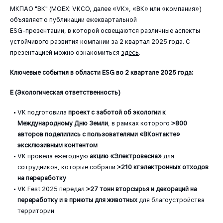
МКПАО "ВК" (MOEX: VKCO, далее «VK», «ВК» или «компания»)
объявляет о публикации ежеквартальной
ESG-презентации, в которой освещаются различные аспекты
устойчивого развития компании за 2 квартал 2025 года. С
презентацией можно ознакомиться
здесь
.
Ключевые события в области ESG во 2 квартале 2025 года:
E (Экологическая ответственность)
VK подготовила
проект с заботой об экологии к
Международному Дню Земли
, в рамках которого
>800
авторов поделились с пользователями «ВКонтакте»
эксклюзивным контентом
VK провела ежегодную
акцию «Электровесна»
для
сотрудников, которые собрали
>210 кг электронных отходов
на переработку
VK Fest 2025 передал
>27 тонн вторсырья и декораций на
переработку и в приюты для животных
для благоустройства
территории