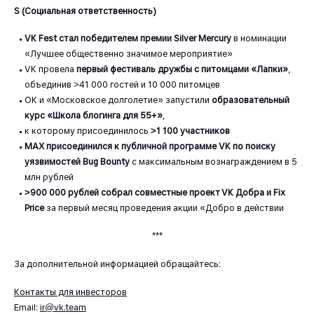
S (Социальная ответственность)
VK Fest стал победителем премии Silver Mercury
в номинации
«Лучшее общественно значимое мероприятие»
VK провела
первый фестиваль дружбы с питомцами «Лапки»
,
объединив >41 000 гостей и 10 000 питомцев
ОК и «Московское долголетие» запустили
образовательный
курс «Школа блогинга для 55+»
,
к которому присоединилось
>1 100 участников
MAX присоединился к публичной программе VK по поиску
уязвимостей Bug Bounty
с максимальным вознаграждением в 5
млн рублей
>900 000 рублей собрал совместные проект VK Добра и Fix
Price
за первый месяц проведения акции «Добро в действии
***
За дополнительной информацией обращайтесь:
Контакты для инвесторов
Email:
ir@vk.team